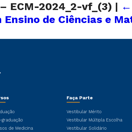
o – ECM-2024_2-vf_(3)
|
m Ensino de Ciências e M
rsos
Faça Parte
duação
Vestibular Mérito
-graduação
Vestibular Múltipla Escolha
sos de Medicina
Vestibular Solidário