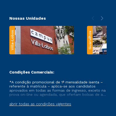
Nossas Unidades
Villa-Lobos
Guarulhos
Condições Comerciais:
*A condição promocional de 1ª mensalidade isenta –
referente à matrícula – aplica-se aos candidatos
aprovados em todas as formas de ingresso, exceto na
prova on-line ou agendada, que ofertam bolsas de até
50% de desconto, ambos ingressantes no semestre
vigente, que ainda não tenham efetivado e/ou não
abrir todas as condições vigentes
tenham cancelado ou trancado sua matrícula em uma
das Instituições da Cruzeiro do Sul Educacional, no
período de um ano. Tais condições não se aplicam