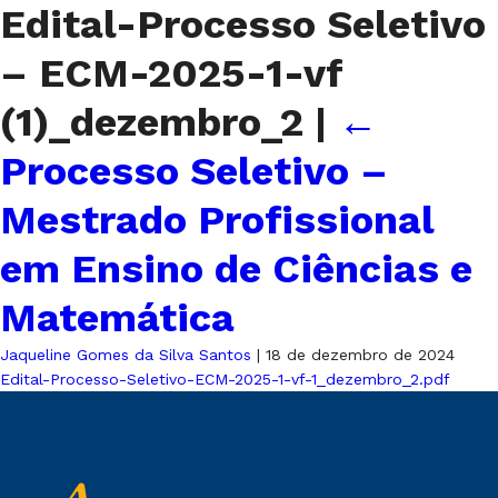
Edital-Processo Seletivo
– ECM-2025-1-vf
(1)_dezembro_2
|
←
Processo Seletivo –
Mestrado Profissional
em Ensino de Ciências e
Matemática
Jaqueline Gomes da Silva Santos
|
18 de dezembro de 2024
Edital-Processo-Seletivo-ECM-2025-1-vf-1_dezembro_2.pdf