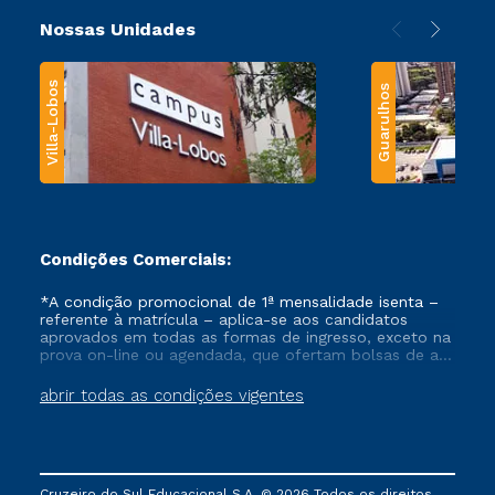
Nossas Unidades
Villa-Lobos
Guarulhos
Condições Comerciais:
*A condição promocional de 1ª mensalidade isenta –
referente à matrícula – aplica-se aos candidatos
aprovados em todas as formas de ingresso, exceto na
prova on-line ou agendada, que ofertam bolsas de até
50% de desconto, ambos ingressantes no semestre
vigente, que ainda não tenham efetivado e/ou não
abrir todas as condições vigentes
tenham cancelado ou trancado sua matrícula em uma
das Instituições da Cruzeiro do Sul Educacional, no
período de um ano. Tais condições não se aplicam
aos cursos de Medicina, e também para matriculados
via FIES, Prouni e outros programas governamentais, e
Cruzeiro do Sul Educacional S.A. © 2026 Todos os direitos