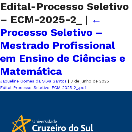
Edital-Processo Seletivo
– ECM-2025-2_
|
←
Processo Seletivo –
Mestrado Profissional
em Ensino de Ciências e
Matemática
Jaqueline Gomes da Silva Santos
|
3 de junho de 2025
Edital-Processo-Seletivo-ECM-2025-2_.pdf