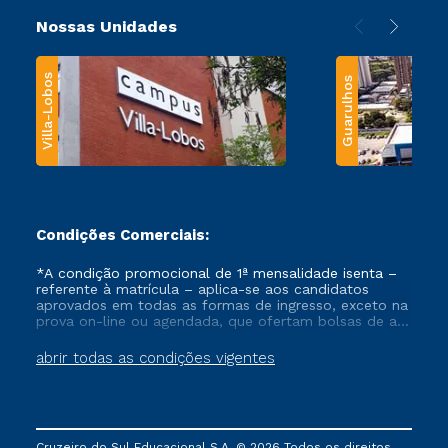
Nossas Unidades
Villa-Lobos
Guarulhos
Condições Comerciais:
*A condição promocional de 1ª mensalidade isenta –
referente à matrícula – aplica-se aos candidatos
aprovados em todas as formas de ingresso, exceto na
prova on-line ou agendada, que ofertam bolsas de até
50% de desconto, ambos ingressantes no semestre
vigente, que ainda não tenham efetivado e/ou não
abrir todas as condições vigentes
tenham cancelado ou trancado sua matrícula em uma
das Instituições da Cruzeiro do Sul Educacional, no
período de um ano. Tais condições não se aplicam
aos cursos de Medicina, e também para matriculados
via FIES, Prouni e outros programas governamentais, e
Cruzeiro do Sul Educacional S.A. © 2026 Todos os direitos