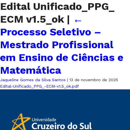
Edital Unificado_PPG_
ECM v1.5_ok
|
←
Processo Seletivo –
Mestrado Profissional
em Ensino de Ciências e
Matemática
Jaqueline Gomes da Silva Santos
|
13 de novembro de 2025
Edital-Unificado_PPG_-ECM-v1.5_ok.pdf