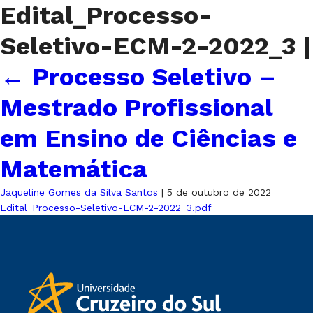
Edital_Processo-
Seletivo-ECM-2-2022_3
|
←
Processo Seletivo –
Mestrado Profissional
em Ensino de Ciências e
Matemática
Jaqueline Gomes da Silva Santos
|
5 de outubro de 2022
Edital_Processo-Seletivo-ECM-2-2022_3.pdf