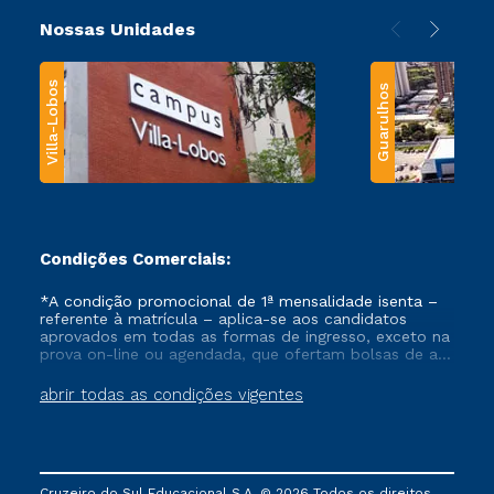
Nossas Unidades
Villa-Lobos
Guarulhos
Condições Comerciais:
*A condição promocional de 1ª mensalidade isenta –
referente à matrícula – aplica-se aos candidatos
aprovados em todas as formas de ingresso, exceto na
prova on-line ou agendada, que ofertam bolsas de até
50% de desconto, ambos ingressantes no semestre
vigente, que ainda não tenham efetivado e/ou não
abrir todas as condições vigentes
tenham cancelado ou trancado sua matrícula em uma
das Instituições da Cruzeiro do Sul Educacional, no
período de um ano. Tais condições não se aplicam
aos cursos de Medicina, e também para matriculados
via FIES, Prouni e outros programas governamentais, e
Cruzeiro do Sul Educacional S.A. © 2026 Todos os direitos