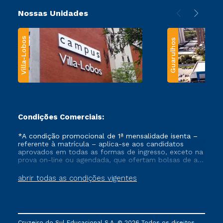
Nossas Unidades
Villa-Lobos
Guarulhos
Condições Comerciais:
*A condição promocional de 1ª mensalidade isenta –
referente à matrícula – aplica-se aos candidatos
aprovados em todas as formas de ingresso, exceto na
prova on-line ou agendada, que ofertam bolsas de até
50% de desconto, ambos ingressantes no semestre
vigente, que ainda não tenham efetivado e/ou não
abrir todas as condições vigentes
tenham cancelado ou trancado sua matrícula em uma
das Instituições da Cruzeiro do Sul Educacional, no
período de um ano. Tais condições não se aplicam
aos cursos de Medicina, e também para matriculados
via FIES, Prouni e outros programas governamentais, e
Cruzeiro do Sul Educacional S.A. © 2026 Todos os direitos