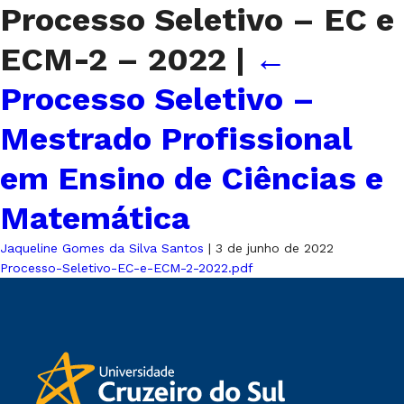
Processo Seletivo – EC e
ECM-2 – 2022
|
←
Processo Seletivo –
Mestrado Profissional
em Ensino de Ciências e
Matemática
Jaqueline Gomes da Silva Santos
|
3 de junho de 2022
Processo-Seletivo-EC-e-ECM-2-2022.pdf