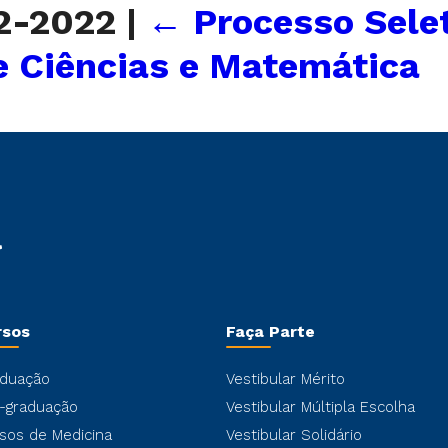
-2-2022
|
←
Processo Sele
e Ciências e Matemática
rsos
Faça Parte
duação
Vestibular Mérito
-graduação
Vestibular Múltipla Escolha
sos de Medicina
Vestibular Solidário