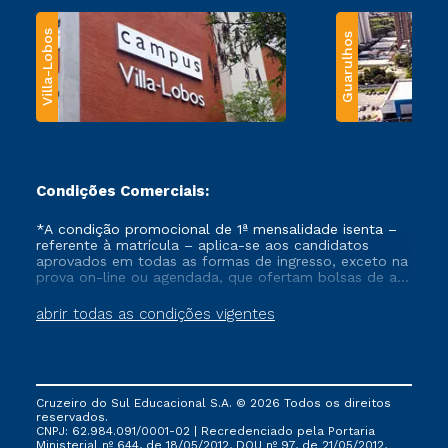
Villa-Lobos
Guarulhos
Condições Comerciais:
*A condição promocional de 1ª mensalidade isenta –
referente à matrícula – aplica-se aos candidatos
aprovados em todas as formas de ingresso, exceto na
prova on-line ou agendada, que ofertam bolsas de até
50% de desconto, ambos ingressantes no semestre
vigente, que ainda não tenham efetivado e/ou não
abrir todas as condições vigentes
tenham cancelado ou trancado sua matrícula em uma
das Instituições da Cruzeiro do Sul Educacional, no
período de um ano. Tais condições não se aplicam
aos cursos de Medicina, e também para matriculados
via FIES, Prouni e outros programas governamentais, e
Cruzeiro do Sul Educacional S.A. © 2026 Todos os direitos
não se acumula com nenhuma outra campanha
reservados.
ofertada pela Instituição.
CNPJ: 62.984.091/0001-02 | Recredenciado pela Portaria
Ministerial nº 644, de 18/05/2012, DOU nº 97, de 21/05/2012,