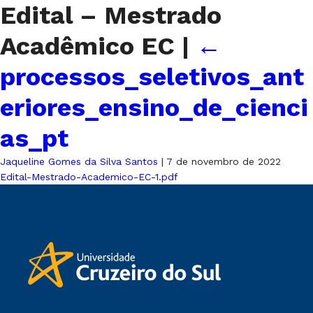
Edital – Mestrado
Acadêmico EC
|
←
processos_seletivos_ant
eriores_ensino_de_cienci
as_pt
Jaqueline Gomes da Silva Santos
|
7 de novembro de 2022
Edital-Mestrado-Academico-EC-1.pdf