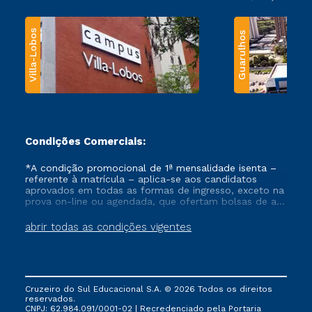
Villa-Lobos
Guarulhos
Condições Comerciais:
*A condição promocional de 1ª mensalidade isenta –
referente à matrícula – aplica-se aos candidatos
aprovados em todas as formas de ingresso, exceto na
prova on-line ou agendada, que ofertam bolsas de até
50% de desconto, ambos ingressantes no semestre
vigente, que ainda não tenham efetivado e/ou não
abrir todas as condições vigentes
tenham cancelado ou trancado sua matrícula em uma
das Instituições da Cruzeiro do Sul Educacional, no
período de um ano. Tais condições não se aplicam
aos cursos de Medicina, e também para matriculados
via FIES, Prouni e outros programas governamentais, e
Cruzeiro do Sul Educacional S.A. © 2026 Todos os direitos
não se acumula com nenhuma outra campanha
reservados.
ofertada pela Instituição.
CNPJ: 62.984.091/0001-02 | Recredenciado pela Portaria