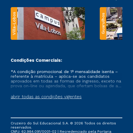
Villa-Lobos
Guarulhos
Condições Comerciais:
*A condição promocional de 1ª mensalidade isenta –
referente à matrícula – aplica-se aos candidatos
aprovados em todas as formas de ingresso, exceto na
prova on-line ou agendada, que ofertam bolsas de até
50% de desconto, ambos ingressantes no semestre
vigente, que ainda não tenham efetivado e/ou não
abrir todas as condições vigentes
tenham cancelado ou trancado sua matrícula em uma
das Instituições da Cruzeiro do Sul Educacional, no
período de um ano. Tais condições não se aplicam
aos cursos de Medicina, e também para matriculados
via FIES, Prouni e outros programas governamentais, e
Cruzeiro do Sul Educacional S.A. © 2026 Todos os direitos
não se acumula com nenhuma outra campanha
reservados.
ofertada pela Instituição.
CNPJ: 62.984.091/0001-02 | Recredenciado pela Portaria