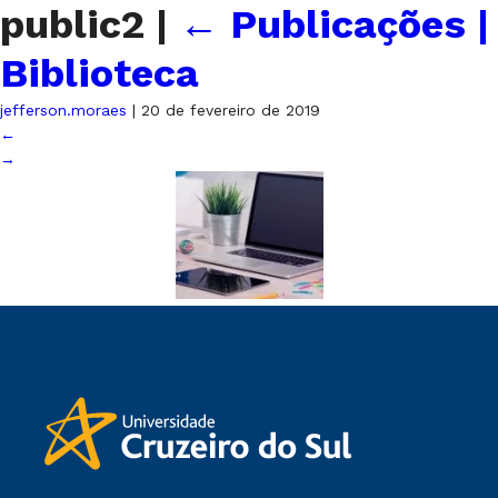
public2
|
←
Publicações |
Biblioteca
jefferson.moraes
|
20 de fevereiro de 2019
←
→