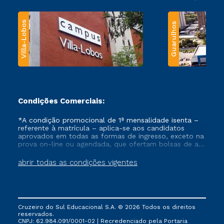
Villa-Lobos
Guarulhos
Condições Comerciais:
*A condição promocional de 1ª mensalidade isenta –
referente à matrícula – aplica-se aos candidatos
aprovados em todas as formas de ingresso, exceto na
prova on-line ou agendada, que ofertam bolsas de até
50% de desconto, ambos ingressantes no semestre
vigente, que ainda não tenham efetivado e/ou não
abrir todas as condições vigentes
tenham cancelado ou trancado sua matrícula em uma
das Instituições da Cruzeiro do Sul Educacional, no
período de um ano. Tais condições não se aplicam
aos cursos de Medicina, e também para matriculados
via FIES, Prouni e outros programas governamentais, e
Cruzeiro do Sul Educacional S.A. © 2026 Todos os direitos
não se acumula com nenhuma outra campanha
reservados.
ofertada pela Instituição.
CNPJ: 62.984.091/0001-02 | Recredenciado pela Portaria