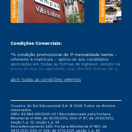
Villa-Lobos
Guarulhos
Condições Comerciais:
*A condição promocional de 1ª mensalidade isenta –
referente à matrícula – aplica-se aos candidatos
aprovados em todas as formas de ingresso, exceto na
prova on-line ou agendada, que ofertam bolsas de até
50% de desconto, ambos ingressantes no semestre
vigente, que ainda não tenham efetivado e/ou não
abrir todas as condições vigentes
tenham cancelado ou trancado sua matrícula em uma
das Instituições da Cruzeiro do Sul Educacional, no
período de um ano. Tais condições não se aplicam
aos cursos de Medicina, e também para matriculados
via FIES, Prouni e outros programas governamentais, e
Cruzeiro do Sul Educacional S.A. © 2026 Todos os direitos
não se acumula com nenhuma outra campanha
reservados.
ofertada pela Instituição.
CNPJ: 62.984.091/0001-02 | Recredenciado pela Portaria
Ministerial nº 644, de 18/05/2012, DOU nº 97, de 21/05/2012,
seção 1, p. 13, seção 1, p. 55
Recredenciamento EAD: Portaria Ministerial nº 987, de
06.12.2021, DOU nº 229, de 07.12.2021, seção 1, p. 45