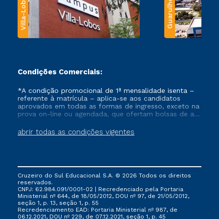
Villa-Lobos
Guarulhos
Condições Comerciais:
*A condição promocional de 1ª mensalidade isenta –
referente à matrícula – aplica-se aos candidatos
aprovados em todas as formas de ingresso, exceto na
prova on-line ou agendada, que ofertam bolsas de até
50% de desconto, ambos ingressantes no semestre
vigente, que ainda não tenham efetivado e/ou não
abrir todas as condições vigentes
tenham cancelado ou trancado sua matrícula em uma
das Instituições da Cruzeiro do Sul Educacional, no
período de um ano. Tais condições não se aplicam
aos cursos de Medicina, e também para matriculados
via FIES, Prouni e outros programas governamentais, e
Cruzeiro do Sul Educacional S.A. © 2026 Todos os direitos
não se acumula com nenhuma outra campanha
reservados.
ofertada pela Instituição.
CNPJ: 62.984.091/0001-02 | Recredenciado pela Portaria
Ministerial nº 644, de 18/05/2012, DOU nº 97, de 21/05/2012,
seção 1, p. 13, seção 1, p. 55
Recredenciamento EAD: Portaria Ministerial nº 987, de
06.12.2021, DOU nº 229, de 07.12.2021, seção 1, p. 45