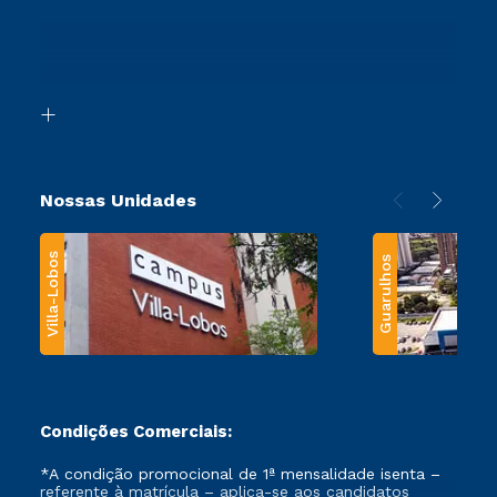
Sou Ex-Aluno
Ingresso via Enem
Canais de Atendimento
Retorne ao Curso
Acessibilidade
Segunda Graduação
Biblioteca
Transferência
Nossas Unidades
Villa-Lobos
Guarulhos
Condições Comerciais:
*A condição promocional de 1ª mensalidade isenta –
referente à matrícula – aplica-se aos candidatos