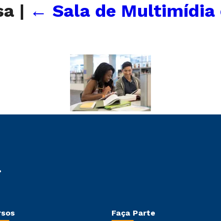
isa
|
←
Sala de Multimídia 
rsos
Faça Parte