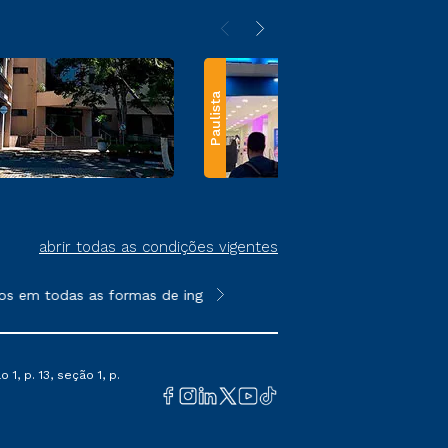
Paulista
abrir todas as condições vigentes
s em todas as formas de ingresso, exceto na prova on-line ou a
**Semipresencial e EAD são formato
1, p. 13, seção 1, p.