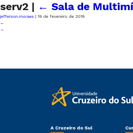
serv2
|
←
Sala de Multimí
jefferson.moraes
|
19 de fevereiro de 2019
←
→
A Cruzeiro do Sul
Cu