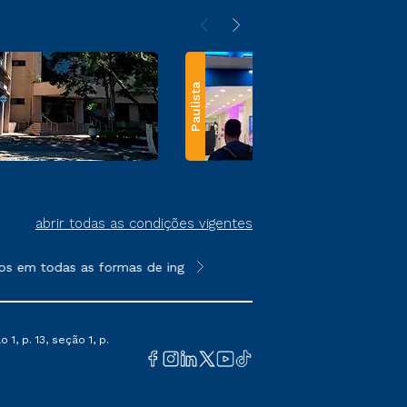
Paulista
abrir todas as condições vigentes
os em todas as formas de ingresso, exceto na prova on-line ou a
**Semipresencial e EAD são formato
1, p. 13, seção 1, p.