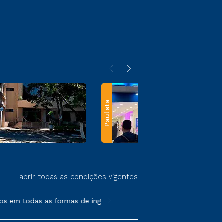
Paulista
abrir todas as condições vigentes
os em todas as formas de ingresso, exceto na prova on-line ou a
**Semipresencial e EAD são formato