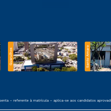
Santo Amaro
Guarulhos
 exposto no contrato de prestação de serviços.
nta – referente à matrícula – aplica-se aos candidatos aprovad