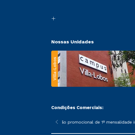
Nossas Unidades
Villa-Lobos
Condições Comerciais:
 poderão sofrer alterações nos períodos de rematrícula conforme
*A condição promocional de 1ª mensalidade ise