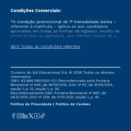
Condições Comerciais:
*A condição promocional de 1ª mensalidade isenta –
referente à matrícula – aplica-se aos candidatos
aprovados em todas as formas de ingresso, exceto na
prova on-line ou agendada, que ofertam bolsas de até
50% de desconto, ambos ingressantes no semestre
vigente, que ainda não tenham efetivado e/ou não
abrir todas as condições vigentes
tenham cancelado ou trancado sua matrícula em uma
das Instituições da Cruzeiro do Sul Educacional, no
período de um ano. Tais condições não se aplicam
aos cursos de Medicina, e também para matriculados
via FIES, Prouni e outros programas governamentais, e
Cruzeiro do Sul Educacional S.A. © 2026 Todos os direitos
não se acumula com nenhuma outra campanha
reservados.
ofertada pela Instituição.
CNPJ: 62.984.091/0001-02 | Recredenciado pela Portaria
Ministerial nº 644, de 18/05/2012, DOU nº 97, de 21/05/2012,
seção 1, p. 13, seção 1, p. 55
Recredenciamento EAD: Portaria Ministerial nº 987, de
06.12.2021, DOU nº 229, de 07.12.2021, seção 1, p. 45
Política de Privacidade
Política de Cookies