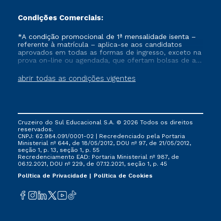
Condições Comerciais:
*A condição promocional de 1ª mensalidade isenta –
referente à matrícula – aplica-se aos candidatos
aprovados em todas as formas de ingresso, exceto na
prova on-line ou agendada, que ofertam bolsas de até
50% de desconto, ambos ingressantes no semestre
vigente, que ainda não tenham efetivado e/ou não
abrir todas as condições vigentes
tenham cancelado ou trancado sua matrícula em uma
das Instituições da Cruzeiro do Sul Educacional, no
período de um ano. Tais condições não se aplicam
aos cursos de Medicina, e também para matriculados
via FIES, Prouni e outros programas governamentais, e
Cruzeiro do Sul Educacional S.A. © 2026 Todos os direitos
não se acumula com nenhuma outra campanha
reservados.
ofertada pela Instituição.
CNPJ: 62.984.091/0001-02 | Recredenciado pela Portaria
Ministerial nº 644, de 18/05/2012, DOU nº 97, de 21/05/2012,
seção 1, p. 13, seção 1, p. 55
Recredenciamento EAD: Portaria Ministerial nº 987, de
06.12.2021, DOU nº 229, de 07.12.2021, seção 1, p. 45
Política de Privacidade
Política de Cookies