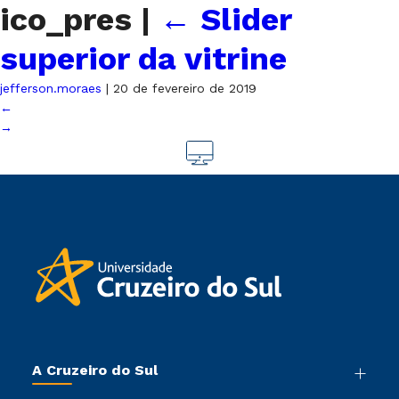
ico_pres
|
←
Slider
superior da vitrine
jefferson.moraes
|
20 de fevereiro de 2019
←
→
A Cruzeiro do Sul
Nossa História