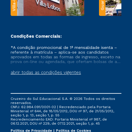
Condições Comerciais:
*A condição promocional de 1ª mensalidade isenta –
referente à matrícula – aplica-se aos candidatos
aprovados em todas as formas de ingresso, exceto na
prova on-line ou agendada, que ofertam bolsas de até
50% de desconto, ambos ingressantes no semestre
vigente, que ainda não tenham efetivado e/ou não
abrir todas as condições vigentes
tenham cancelado ou trancado sua matrícula em uma
das Instituições da Cruzeiro do Sul Educacional, no
período de um ano. Tais condições não se aplicam
aos cursos de Medicina, e também para matriculados
via FIES, Prouni e outros programas governamentais, e
Cruzeiro do Sul Educacional S.A. © 2026 Todos os direitos
não se acumula com nenhuma outra campanha
reservados.
ofertada pela Instituição.
CNPJ: 62.984.091/0001-02 | Recredenciado pela Portaria
Ministerial nº 644, de 18/05/2012, DOU nº 97, de 21/05/2012,
seção 1, p. 13, seção 1, p. 55
Recredenciamento EAD: Portaria Ministerial nº 987, de
06.12.2021, DOU nº 229, de 07.12.2021, seção 1, p. 45
Política de Privacidade
Política de Cookies