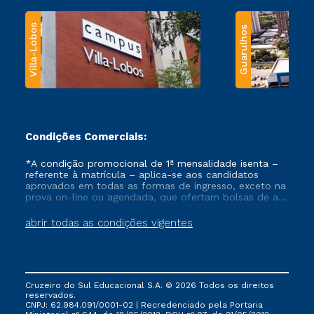
Villa-Lobos
Guarulhos
Condições Comerciais:
*A condição promocional de 1ª mensalidade isenta –
referente à matrícula – aplica-se aos candidatos
aprovados em todas as formas de ingresso, exceto na
prova on-line ou agendada, que ofertam bolsas de até
50% de desconto, ambos ingressantes no semestre
vigente, que ainda não tenham efetivado e/ou não
abrir todas as condições vigentes
tenham cancelado ou trancado sua matrícula em uma
das Instituições da Cruzeiro do Sul Educacional, no
período de um ano. Tais condições não se aplicam
aos cursos de Medicina, e também para matriculados
via FIES, Prouni e outros programas governamentais, e
Cruzeiro do Sul Educacional S.A. © 2026 Todos os direitos
não se acumula com nenhuma outra campanha
reservados.
ofertada pela Instituição.
CNPJ: 62.984.091/0001-02 | Recredenciado pela Portaria