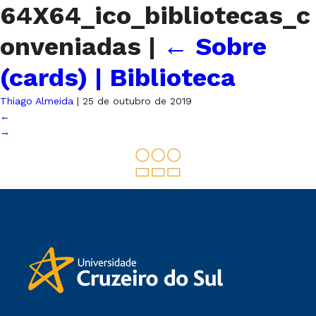
64X64_ico_bibliotecas_c
onveniadas
|
←
Sobre
(cards) | Biblioteca
Thiago Almeida
|
25 de outubro de 2019
←
→