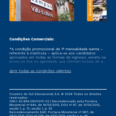
Villa-Lobos
Guarulhos
Condições Comerciais:
*A condição promocional de 1ª mensalidade isenta –
referente à matrícula – aplica-se aos candidatos
aprovados em todas as formas de ingresso, exceto na
prova on-line ou agendada, que ofertam bolsas de até
50% de desconto, ambos ingressantes no semestre
vigente, que ainda não tenham efetivado e/ou não
abrir todas as condições vigentes
tenham cancelado ou trancado sua matrícula em uma
das Instituições da Cruzeiro do Sul Educacional, no
período de um ano. Tais condições não se aplicam
aos cursos de Medicina, e também para matriculados
via FIES, Prouni e outros programas governamentais, e
Cruzeiro do Sul Educacional S.A. © 2026 Todos os direitos
não se acumula com nenhuma outra campanha
reservados.
ofertada pela Instituição.
CNPJ: 62.984.091/0001-02 | Recredenciado pela Portaria
Ministerial nº 644, de 18/05/2012, DOU nº 97, de 21/05/2012,
seção 1, p. 13, seção 1, p. 55
Recredenciamento EAD: Portaria Ministerial nº 987, de
06.12.2021, DOU nº 229, de 07.12.2021, seção 1, p. 45