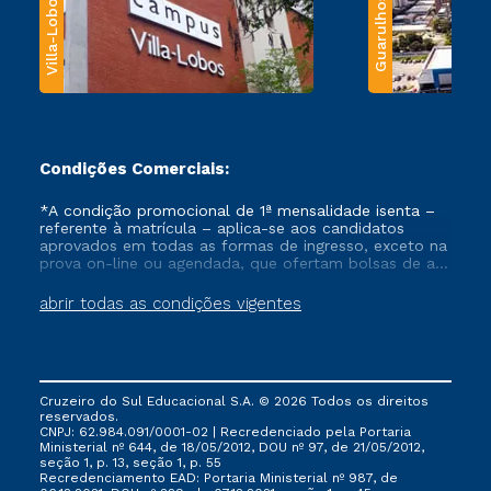
Villa-Lobos
Guarulhos
Condições Comerciais:
*A condição promocional de 1ª mensalidade isenta –
referente à matrícula – aplica-se aos candidatos
aprovados em todas as formas de ingresso, exceto na
prova on-line ou agendada, que ofertam bolsas de até
50% de desconto, ambos ingressantes no semestre
vigente, que ainda não tenham efetivado e/ou não
abrir todas as condições vigentes
tenham cancelado ou trancado sua matrícula em uma
das Instituições da Cruzeiro do Sul Educacional, no
período de um ano. Tais condições não se aplicam
aos cursos de Medicina, e também para matriculados
via FIES, Prouni e outros programas governamentais, e
Cruzeiro do Sul Educacional S.A. © 2026 Todos os direitos
não se acumula com nenhuma outra campanha
reservados.
ofertada pela Instituição.
CNPJ: 62.984.091/0001-02 | Recredenciado pela Portaria
Ministerial nº 644, de 18/05/2012, DOU nº 97, de 21/05/2012,
seção 1, p. 13, seção 1, p. 55
Recredenciamento EAD: Portaria Ministerial nº 987, de