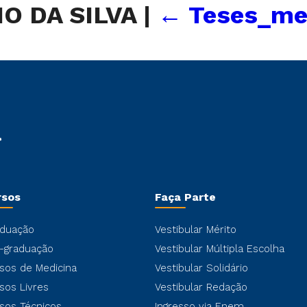
O DA SILVA
|
←
Teses_mes
rsos
Faça Parte
duação
Vestibular Mérito
-graduação
Vestibular Múltipla Escolha
sos de Medicina
Vestibular Solidário
sos Livres
Vestibular Redação
sos Técnicos
Ingresso via Enem