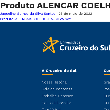
Produto ALENCAR COELH
Jaqueline Gomes da Silva Santos
|
25 de maio de 2022
Produto-ALENCAR-COELHO-DA-SILVA.pdf
A Cruzeiro do Sul
Cu
Nossa História
Gra
Sala de Imprensa
Pós
Trabalhe Conosco
Cur
Sou Colaborador
Cur
Tour Virtual
Cur