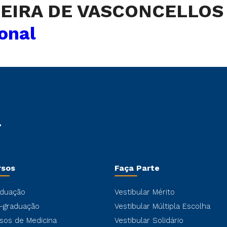
REIRA DE VASCONCELLO
onal
rsos
Faça Parte
duação
Vestibular Mérito
-graduação
Vestibular Múltipla Escolha
sos de Medicina
Vestibular Solidário