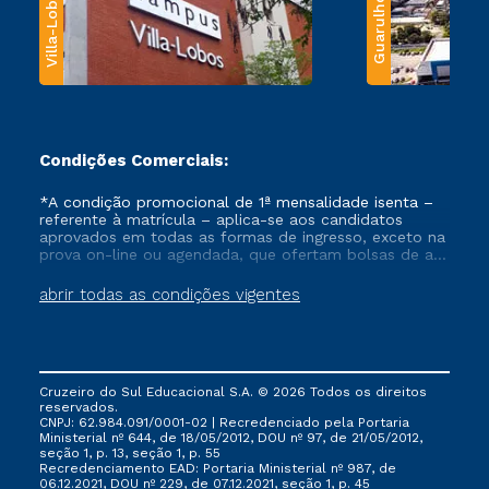
Villa-Lobos
Guarulhos
Condições Comerciais:
*A condição promocional de 1ª mensalidade isenta –
referente à matrícula – aplica-se aos candidatos
aprovados em todas as formas de ingresso, exceto na
prova on-line ou agendada, que ofertam bolsas de até
50% de desconto, ambos ingressantes no semestre
vigente, que ainda não tenham efetivado e/ou não
abrir todas as condições vigentes
tenham cancelado ou trancado sua matrícula em uma
das Instituições da Cruzeiro do Sul Educacional, no
período de um ano. Tais condições não se aplicam
aos cursos de Medicina, e também para matriculados
via FIES, Prouni e outros programas governamentais, e
Cruzeiro do Sul Educacional S.A. © 2026 Todos os direitos
não se acumula com nenhuma outra campanha
reservados.
ofertada pela Instituição.
CNPJ: 62.984.091/0001-02 | Recredenciado pela Portaria
Ministerial nº 644, de 18/05/2012, DOU nº 97, de 21/05/2012,
seção 1, p. 13, seção 1, p. 55
Recredenciamento EAD: Portaria Ministerial nº 987, de
06.12.2021, DOU nº 229, de 07.12.2021, seção 1, p. 45