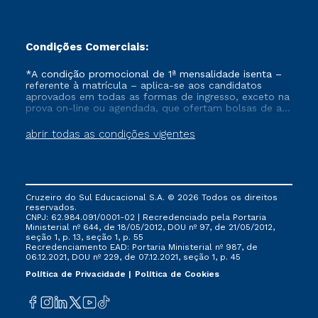
Condições Comerciais:
*A condição promocional de 1ª mensalidade isenta –
referente à matrícula – aplica-se aos candidatos
aprovados em todas as formas de ingresso, exceto na
prova on-line ou agendada, que ofertam bolsas de até
50% de desconto, ambos ingressantes no semestre
vigente, que ainda não tenham efetivado e/ou não
abrir todas as condições vigentes
tenham cancelado ou trancado sua matrícula em uma
das Instituições da Cruzeiro do Sul Educacional, no
período de um ano. Tais condições não se aplicam
aos cursos de Medicina, e também para matriculados
via FIES, Prouni e outros programas governamentais, e
Cruzeiro do Sul Educacional S.A. © 2026 Todos os direitos
não se acumula com nenhuma outra campanha
reservados.
ofertada pela Instituição.
CNPJ: 62.984.091/0001-02 | Recredenciado pela Portaria
Ministerial nº 644, de 18/05/2012, DOU nº 97, de 21/05/2012,
seção 1, p. 13, seção 1, p. 55
Recredenciamento EAD: Portaria Ministerial nº 987, de
06.12.2021, DOU nº 229, de 07.12.2021, seção 1, p. 45
Política de Privacidade
Política de Cookies