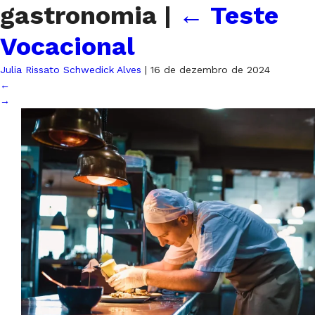
gastronomia
|
←
Teste
Vocacional
Julia Rissato Schwedick Alves
|
16 de dezembro de 2024
←
→