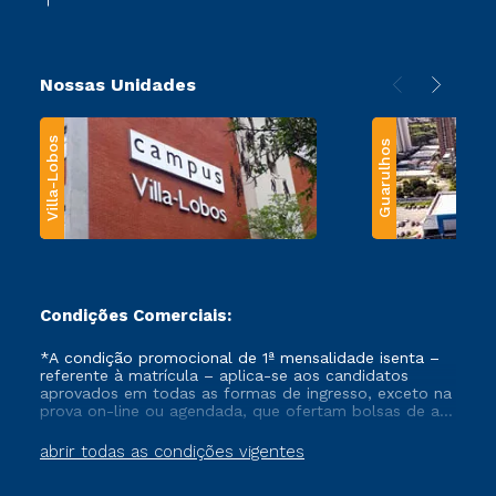
Nossas Unidades
Villa-Lobos
Guarulhos
Condições Comerciais:
*A condição promocional de 1ª mensalidade isenta –
referente à matrícula – aplica-se aos candidatos
aprovados em todas as formas de ingresso, exceto na
prova on-line ou agendada, que ofertam bolsas de até
50% de desconto, ambos ingressantes no semestre
vigente, que ainda não tenham efetivado e/ou não
abrir todas as condições vigentes
tenham cancelado ou trancado sua matrícula em uma
das Instituições da Cruzeiro do Sul Educacional, no