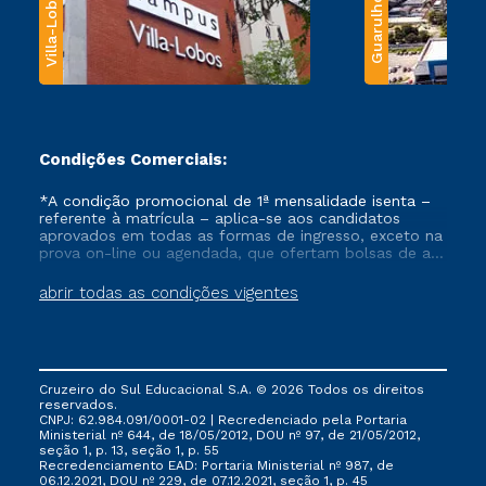
Villa-Lobos
Guarulhos
Condições Comerciais:
*A condição promocional de 1ª mensalidade isenta –
referente à matrícula – aplica-se aos candidatos
aprovados em todas as formas de ingresso, exceto na
prova on-line ou agendada, que ofertam bolsas de até
50% de desconto, ambos ingressantes no semestre
vigente, que ainda não tenham efetivado e/ou não
abrir todas as condições vigentes
tenham cancelado ou trancado sua matrícula em uma
das Instituições da Cruzeiro do Sul Educacional, no
período de um ano. Tais condições não se aplicam
aos cursos de Medicina, e também para matriculados
via FIES, Prouni e outros programas governamentais, e
Cruzeiro do Sul Educacional S.A. © 2026 Todos os direitos
não se acumula com nenhuma outra campanha
reservados.
ofertada pela Instituição.
CNPJ: 62.984.091/0001-02 | Recredenciado pela Portaria
Ministerial nº 644, de 18/05/2012, DOU nº 97, de 21/05/2012,
seção 1, p. 13, seção 1, p. 55
Recredenciamento EAD: Portaria Ministerial nº 987, de
06.12.2021, DOU nº 229, de 07.12.2021, seção 1, p. 45