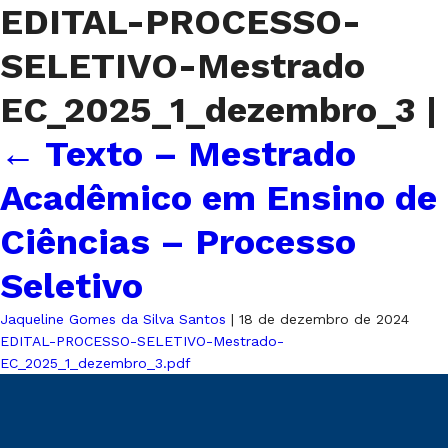
EDITAL-PROCESSO-
SELETIVO-Mestrado
EC_2025_1_dezembro_3
|
←
Texto – Mestrado
Acadêmico em Ensino de
Ciências – Processo
Seletivo
Jaqueline Gomes da Silva Santos
|
18 de dezembro de 2024
EDITAL-PROCESSO-SELETIVO-Mestrado-
EC_2025_1_dezembro_3.pdf