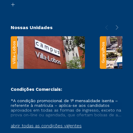
Biblioteca
Transferência
Nossas Unidades
Villa-Lobos
Guarulhos
Condições Comerciais:
*A condição promocional de 1ª mensalidade isenta –
referente à matrícula – aplica-se aos candidatos
aprovados em todas as formas de ingresso, exceto na
prova on-line ou agendada, que ofertam bolsas de até
50% de desconto, ambos ingressantes no semestre
vigente, que ainda não tenham efetivado e/ou não
abrir todas as condições vigentes
tenham cancelado ou trancado sua matrícula em uma