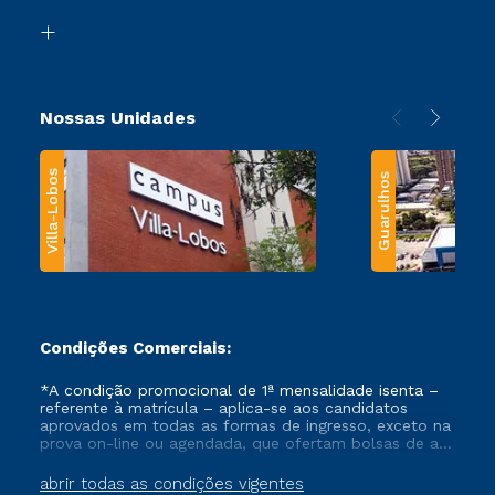
Biblioteca
Transferência
Nossas Unidades
Villa-Lobos
Guarulhos
Condições Comerciais:
*A condição promocional de 1ª mensalidade isenta –
referente à matrícula – aplica-se aos candidatos
aprovados em todas as formas de ingresso, exceto na
prova on-line ou agendada, que ofertam bolsas de até
50% de desconto, ambos ingressantes no semestre
vigente, que ainda não tenham efetivado e/ou não
abrir todas as condições vigentes