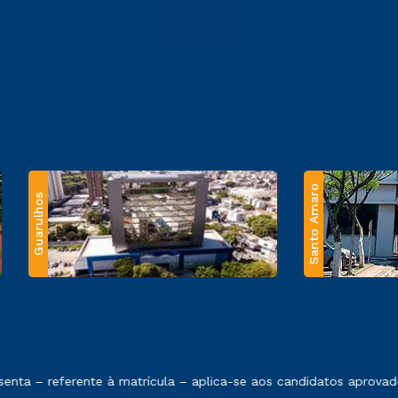
Santo Amaro
Guarulhos
 exposto no contrato de prestação de serviços.
ta – referente à matrícula – aplica-se aos candidatos aprovado