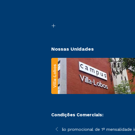
Nossas Unidades
Villa-Lobos
Condições Comerciais:
 poderão sofrer alterações nos períodos de rematrícula conforme
*A condição promocional de 1ª mensalidade isen