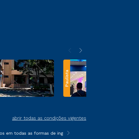
Paulista
abrir todas as condições vigentes
s em todas as formas de ingresso, exceto na prova on-line ou a
**Semipresencial e EAD são formato