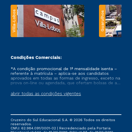
Villa-Lobos
Guarulhos
Condições Comerciais:
*A condição promocional de 1ª mensalidade isenta –
referente à matrícula – aplica-se aos candidatos
aprovados em todas as formas de ingresso, exceto na
prova on-line ou agendada, que ofertam bolsas de até
50% de desconto, ambos ingressantes no semestre
vigente, que ainda não tenham efetivado e/ou não
abrir todas as condições vigentes
tenham cancelado ou trancado sua matrícula em uma
das Instituições da Cruzeiro do Sul Educacional, no
período de um ano. Tais condições não se aplicam
aos cursos de Medicina, e também para matriculados
via FIES, Prouni e outros programas governamentais, e
Cruzeiro do Sul Educacional S.A. © 2026 Todos os direitos
não se acumula com nenhuma outra campanha
reservados.
ofertada pela Instituição.
CNPJ: 62.984.091/0001-02 | Recredenciado pela Portaria