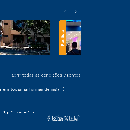
Paulista
abrir todas as condições vigentes
m todas as formas de ingresso, exceto na prova on-line ou agen
**Semipresencial e EAD são formato
1, p. 13, seção 1, p.