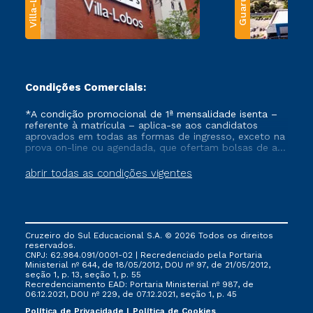
Villa-Lobos
Guarulhos
Condições Comerciais:
*A condição promocional de 1ª mensalidade isenta –
referente à matrícula – aplica-se aos candidatos
aprovados em todas as formas de ingresso, exceto na
prova on-line ou agendada, que ofertam bolsas de até
50% de desconto, ambos ingressantes no semestre
vigente, que ainda não tenham efetivado e/ou não
abrir todas as condições vigentes
tenham cancelado ou trancado sua matrícula em uma
das Instituições da Cruzeiro do Sul Educacional, no
período de um ano. Tais condições não se aplicam
aos cursos de Medicina, e também para matriculados
via FIES, Prouni e outros programas governamentais, e
Cruzeiro do Sul Educacional S.A. © 2026 Todos os direitos
não se acumula com nenhuma outra campanha
reservados.
ofertada pela Instituição.
CNPJ: 62.984.091/0001-02 | Recredenciado pela Portaria
Ministerial nº 644, de 18/05/2012, DOU nº 97, de 21/05/2012,
seção 1, p. 13, seção 1, p. 55
Recredenciamento EAD: Portaria Ministerial nº 987, de
06.12.2021, DOU nº 229, de 07.12.2021, seção 1, p. 45
Política de Privacidade
Política de Cookies