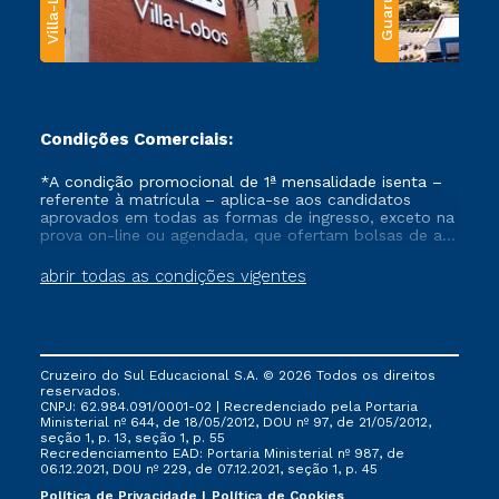
Villa-Lobos
Guarulhos
Condições Comerciais:
*A condição promocional de 1ª mensalidade isenta –
referente à matrícula – aplica-se aos candidatos
aprovados em todas as formas de ingresso, exceto na
prova on-line ou agendada, que ofertam bolsas de até
50% de desconto, ambos ingressantes no semestre
vigente, que ainda não tenham efetivado e/ou não
abrir todas as condições vigentes
tenham cancelado ou trancado sua matrícula em uma
das Instituições da Cruzeiro do Sul Educacional, no
período de um ano. Tais condições não se aplicam
aos cursos de Medicina, e também para matriculados
via FIES, Prouni e outros programas governamentais, e
Cruzeiro do Sul Educacional S.A. © 2026 Todos os direitos
não se acumula com nenhuma outra campanha
reservados.
ofertada pela Instituição.
CNPJ: 62.984.091/0001-02 | Recredenciado pela Portaria
Ministerial nº 644, de 18/05/2012, DOU nº 97, de 21/05/2012,
seção 1, p. 13, seção 1, p. 55
Recredenciamento EAD: Portaria Ministerial nº 987, de
06.12.2021, DOU nº 229, de 07.12.2021, seção 1, p. 45
Política de Privacidade
Política de Cookies