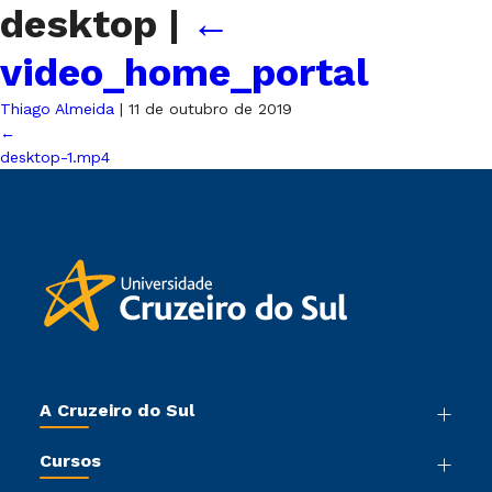
desktop
|
←
video_home_portal
Thiago Almeida
|
11 de outubro de 2019
←
desktop-1.mp4
A Cruzeiro do Sul
Nossa História
Cursos
Sala de Imprensa
Graduação