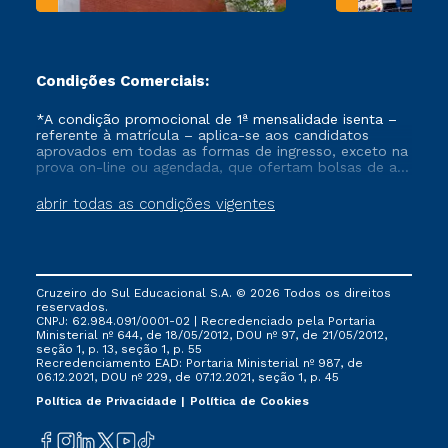
Condições Comerciais:
*A condição promocional de 1ª mensalidade isenta –
referente à matrícula – aplica-se aos candidatos
aprovados em todas as formas de ingresso, exceto na
prova on-line ou agendada, que ofertam bolsas de até
50% de desconto, ambos ingressantes no semestre
vigente, que ainda não tenham efetivado e/ou não
abrir todas as condições vigentes
tenham cancelado ou trancado sua matrícula em uma
das Instituições da Cruzeiro do Sul Educacional, no
período de um ano. Tais condições não se aplicam
aos cursos de Medicina, e também para matriculados
via FIES, Prouni e outros programas governamentais, e
Cruzeiro do Sul Educacional S.A. © 2026 Todos os direitos
não se acumula com nenhuma outra campanha
reservados.
ofertada pela Instituição.
CNPJ: 62.984.091/0001-02 | Recredenciado pela Portaria
Ministerial nº 644, de 18/05/2012, DOU nº 97, de 21/05/2012,
seção 1, p. 13, seção 1, p. 55
Recredenciamento EAD: Portaria Ministerial nº 987, de
06.12.2021, DOU nº 229, de 07.12.2021, seção 1, p. 45
Política de Privacidade
Política de Cookies