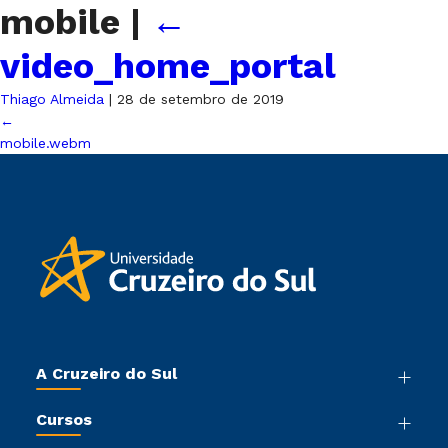
mobile
|
←
video_home_portal
Thiago Almeida
|
28 de setembro de 2019
←
mobile.webm
A Cruzeiro do Sul
Nossa História
Cursos
Sala de Imprensa
Graduação