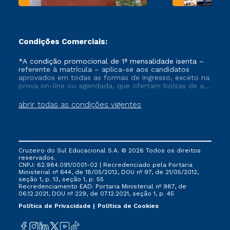
Condições Comerciais:
*A condição promocional de 1ª mensalidade isenta –
referente à matrícula – aplica-se aos candidatos
aprovados em todas as formas de ingresso, exceto na
prova on-line ou agendada, que ofertam bolsas de até
50% de desconto, ambos ingressantes no semestre
vigente, que ainda não tenham efetivado e/ou não
abrir todas as condições vigentes
tenham cancelado ou trancado sua matrícula em uma
das Instituições da Cruzeiro do Sul Educacional, no
período de um ano. Tais condições não se aplicam
aos cursos de Medicina, e também para matriculados
via FIES, Prouni e outros programas governamentais, e
Cruzeiro do Sul Educacional S.A. © 2026 Todos os direitos
não se acumula com nenhuma outra campanha
reservados.
ofertada pela Instituição.
CNPJ: 62.984.091/0001-02 | Recredenciado pela Portaria
Ministerial nº 644, de 18/05/2012, DOU nº 97, de 21/05/2012,
seção 1, p. 13, seção 1, p. 55
Recredenciamento EAD: Portaria Ministerial nº 987, de
06.12.2021, DOU nº 229, de 07.12.2021, seção 1, p. 45
Política de Privacidade
Política de Cookies