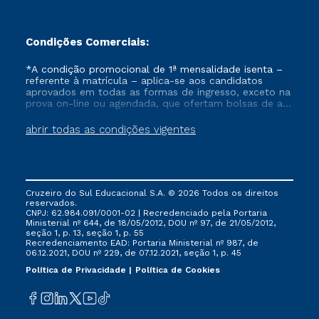
Condições Comerciais:
*A condição promocional de 1ª mensalidade isenta –
referente à matrícula – aplica-se aos candidatos
aprovados em todas as formas de ingresso, exceto na
prova on-line ou agendada, que ofertam bolsas de até
50% de desconto, ambos ingressantes no semestre
vigente, que ainda não tenham efetivado e/ou não
abrir todas as condições vigentes
tenham cancelado ou trancado sua matrícula em uma
das Instituições da Cruzeiro do Sul Educacional, no
período de um ano. Tais condições não se aplicam
aos cursos de Medicina, e também para matriculados
via FIES, Prouni e outros programas governamentais, e
Cruzeiro do Sul Educacional S.A. © 2026 Todos os direitos
não se acumula com nenhuma outra campanha
reservados.
ofertada pela Instituição.
CNPJ: 62.984.091/0001-02 | Recredenciado pela Portaria
Ministerial nº 644, de 18/05/2012, DOU nº 97, de 21/05/2012,
seção 1, p. 13, seção 1, p. 55
Recredenciamento EAD: Portaria Ministerial nº 987, de
06.12.2021, DOU nº 229, de 07.12.2021, seção 1, p. 45
Política de Privacidade
Política de Cookies