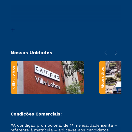
Sou Ex-Aluno
Ingresso via Enem
Canais de Atendimento
Retorne ao Curso
Acessibilidade
Segunda Graduação
Biblioteca
Transferência
Nossas Unidades
Villa-Lobos
Guarulhos
Condições Comerciais:
*A condição promocional de 1ª mensalidade isenta –
referente à matrícula – aplica-se aos candidatos