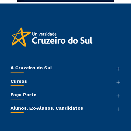
A Cruzeiro do Sul
Nossa História
Cursos
Sala de Imprensa
Graduação
Trabalhe Conosco
Faça Parte
Pós-graduação
Sou Colaborador
Vestibular Mérito
Cursos de Medicina
Tour Virtual
Alunos, Ex-Alunos, Candidatos
Vestibular Múltipla Escolha
Cursos Livres
Sou Aluno
Ética e Integridade
Vestibular Solidário
Cursos Técnicos
Sou Candidato
Proteção de dados
Vestibular Redação
Cursos Profissionalizantes