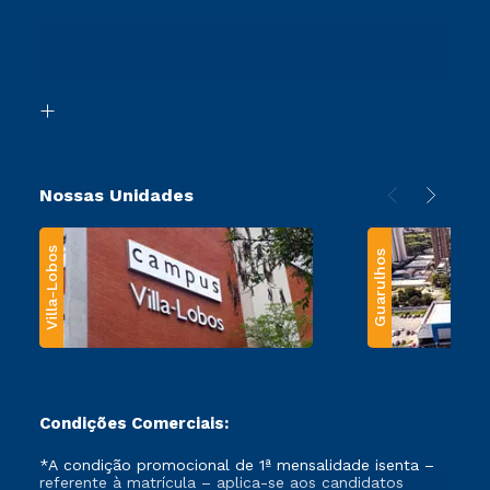
Sou Ex-Aluno
Ingresso via Enem
Canais de Atendimento
Retorne ao Curso
Acessibilidade
Segunda Graduação
Biblioteca
Transferência
Nossas Unidades
Villa-Lobos
Guarulhos
Condições Comerciais:
*A condição promocional de 1ª mensalidade isenta –
referente à matrícula – aplica-se aos candidatos