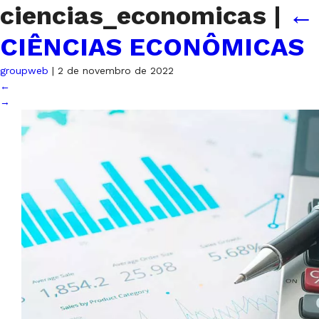
ciencias_economicas
|
←
CIÊNCIAS ECONÔMICAS
groupweb
|
2 de novembro de 2022
←
→