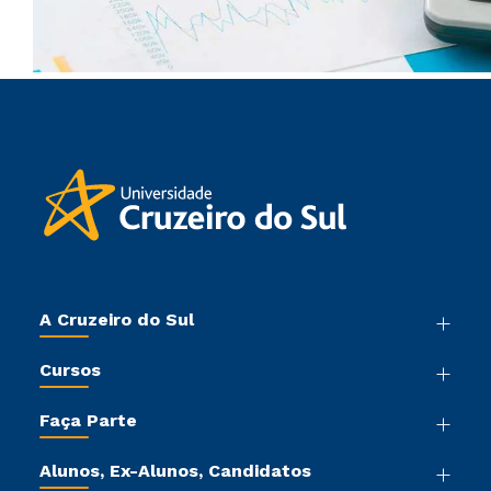
A Cruzeiro do Sul
Nossa História
Cursos
Sala de Imprensa
Graduação
Trabalhe Conosco
Faça Parte
Pós-graduação
Sou Colaborador
Vestibular Mérito
Cursos de Medicina
Tour Virtual
Alunos, Ex-Alunos, Candidatos
Vestibular Múltipla Escolha
Cursos Livres