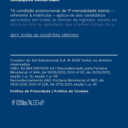
*A condição promocional de 1ª mensalidade isenta –
referente à matrícula – aplica-se aos candidatos
aprovados em todas as formas de ingresso, exceto na
prova on-line ou agendada, que ofertam bolsas de até
50% de desconto, ambos ingressantes no semestre
vigente, que ainda não tenham efetivado e/ou não
abrir todas as condições vigentes
tenham cancelado ou trancado sua matrícula em uma
das Instituições da Cruzeiro do Sul Educacional, no
período de um ano. Tais condições não se aplicam
aos cursos de Medicina, e também para matriculados
via FIES, Prouni e outros programas governamentais, e
Cruzeiro do Sul Educacional S.A. © 2026 Todos os direitos
não se acumula com nenhuma outra campanha
reservados.
ofertada pela Instituição.
CNPJ: 62.984.091/0001-02 | Recredenciado pela Portaria
Ministerial nº 644, de 18/05/2012, DOU nº 97, de 21/05/2012,
seção 1, p. 13, seção 1, p. 55
Recredenciamento EAD: Portaria Ministerial nº 987, de
06.12.2021, DOU nº 229, de 07.12.2021, seção 1, p. 45
Política de Privacidade
Política de Cookies