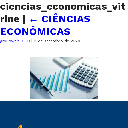
ciencias_economicas_vit
rine
|
←
CIÊNCIAS
ECONÔMICAS
groupweb_OLD
|
11 de setembro de 2020
←
→