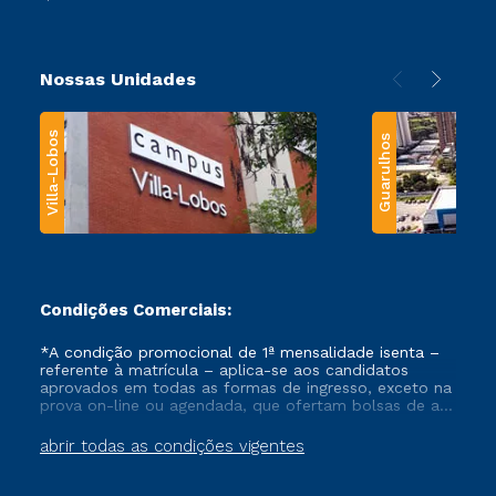
Nossas Unidades
Villa-Lobos
Guarulhos
Condições Comerciais:
*A condição promocional de 1ª mensalidade isenta –
referente à matrícula – aplica-se aos candidatos
aprovados em todas as formas de ingresso, exceto na
prova on-line ou agendada, que ofertam bolsas de até
50% de desconto, ambos ingressantes no semestre
vigente, que ainda não tenham efetivado e/ou não
abrir todas as condições vigentes
tenham cancelado ou trancado sua matrícula em uma
das Instituições da Cruzeiro do Sul Educacional, no
período de um ano. Tais condições não se aplicam