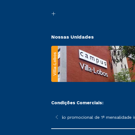
Nossas Unidades
Villa-Lobos
Condições Comerciais:
 poderão sofrer alterações nos períodos de rematrícula conforme
*A condição promocional de 1ª mensalidade isen