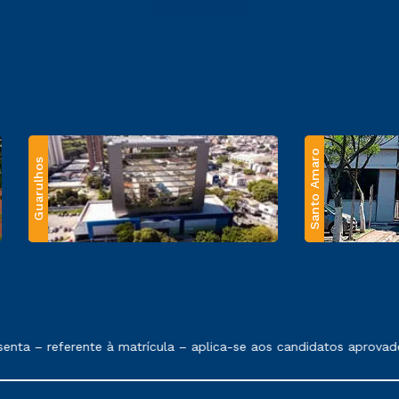
Santo Amaro
Guarulhos
 exposto no contrato de prestação de serviços.
ta – referente à matrícula – aplica-se aos candidatos aprovado