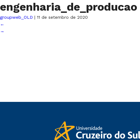
engenharia_de_produca
groupweb_OLD
|
11 de setembro de 2020
←
→