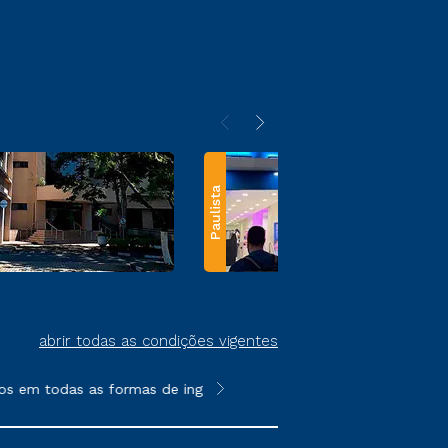
Paulista
abrir todas as condições vigentes
s em todas as formas de ingresso, exceto na prova on-line ou a
**Semipresencial e EAD são formato