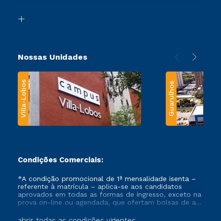
Segunda Graduação
Biblioteca
Transferência
Nossas Unidades
Villa-Lobos
Guarulhos
Condições Comerciais:
*A condição promocional de 1ª mensalidade isenta –
referente à matrícula – aplica-se aos candidatos
aprovados em todas as formas de ingresso, exceto na
prova on-line ou agendada, que ofertam bolsas de até
50% de desconto, ambos ingressantes no semestre
vigente, que ainda não tenham efetivado e/ou não
abrir todas as condições vigentes