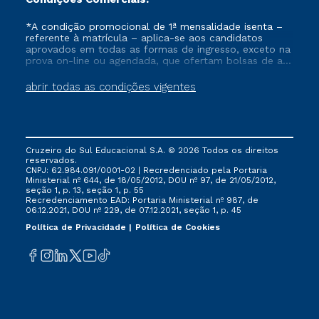
*A condição promocional de 1ª mensalidade isenta –
referente à matrícula – aplica-se aos candidatos
aprovados em todas as formas de ingresso, exceto na
prova on-line ou agendada, que ofertam bolsas de até
50% de desconto, ambos ingressantes no semestre
vigente, que ainda não tenham efetivado e/ou não
abrir todas as condições vigentes
tenham cancelado ou trancado sua matrícula em uma
das Instituições da Cruzeiro do Sul Educacional, no
período de um ano. Tais condições não se aplicam
aos cursos de Medicina, e também para matriculados
via FIES, Prouni e outros programas governamentais, e
Cruzeiro do Sul Educacional S.A. © 2026 Todos os direitos
não se acumula com nenhuma outra campanha
reservados.
ofertada pela Instituição.
CNPJ: 62.984.091/0001-02 | Recredenciado pela Portaria
Ministerial nº 644, de 18/05/2012, DOU nº 97, de 21/05/2012,
seção 1, p. 13, seção 1, p. 55
Recredenciamento EAD: Portaria Ministerial nº 987, de
06.12.2021, DOU nº 229, de 07.12.2021, seção 1, p. 45
Política de Privacidade
Política de Cookies