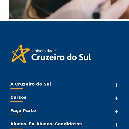
A Cruzeiro do Sul
Nossa História
Cursos
Sala de Imprensa
Graduação
Trabalhe Conosco
Faça Parte
Pós-graduação
Sou Colaborador
Vestibular Mérito
Cursos de Medicina
Tour Virtual
Alunos, Ex-Alunos, Candidatos
Vestibular Múltipla Escolha
Cursos Livres