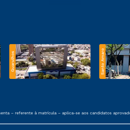
Santo Amaro
Guarulhos
 exposto no contrato de prestação de serviços.
nta – referente à matrícula – aplica-se aos candidatos aprovad