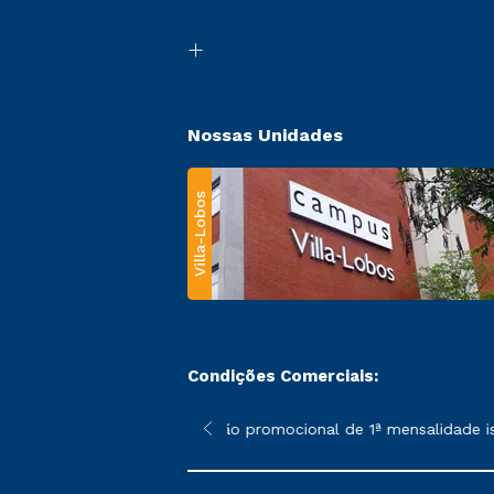
Nossas Unidades
Villa-Lobos
Condições Comerciais:
 poderão sofrer alterações nos períodos de rematrícula conforme
*A condição promocional de 1ª mensalidade ise