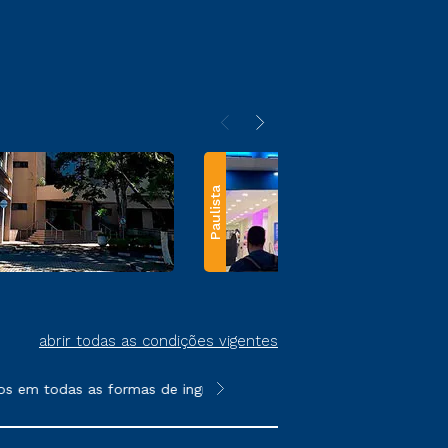
Paulista
abrir todas as condições vigentes
os em todas as formas de ingresso, exceto na prova on-line ou a
**Semipresencial e EAD são formato