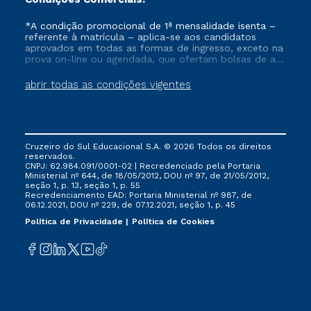
*A condição promocional de 1ª mensalidade isenta –
referente à matrícula – aplica-se aos candidatos
aprovados em todas as formas de ingresso, exceto na
prova on-line ou agendada, que ofertam bolsas de até
50% de desconto, ambos ingressantes no semestre
vigente, que ainda não tenham efetivado e/ou não
abrir todas as condições vigentes
tenham cancelado ou trancado sua matrícula em uma
das Instituições da Cruzeiro do Sul Educacional, no
período de um ano. Tais condições não se aplicam
aos cursos de Medicina, e também para matriculados
via FIES, Prouni e outros programas governamentais, e
Cruzeiro do Sul Educacional S.A. © 2026 Todos os direitos
não se acumula com nenhuma outra campanha
reservados.
ofertada pela Instituição.
CNPJ: 62.984.091/0001-02 | Recredenciado pela Portaria
Ministerial nº 644, de 18/05/2012, DOU nº 97, de 21/05/2012,
seção 1, p. 13, seção 1, p. 55
Recredenciamento EAD: Portaria Ministerial nº 987, de
06.12.2021, DOU nº 229, de 07.12.2021, seção 1, p. 45
Política de Privacidade
Política de Cookies