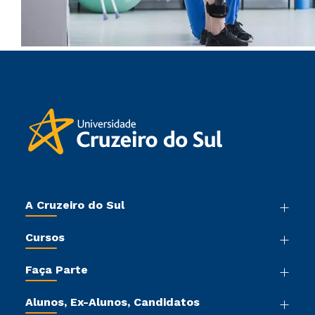
A Cruzeiro do Sul
Nossa História
Cursos
Sala de Imprensa
Graduação
Trabalhe Conosco
Faça Parte
Pós-graduação
Sou Colaborador
Vestibular Mérito
Cursos de Medicina
Tour Virtual
Alunos, Ex-Alunos, Candidatos
Vestibular Múltipla Escolha
Cursos Livres