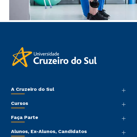
A Cruzeiro do Sul
Nossa História
Cursos
Sala de Imprensa
Graduação
Trabalhe Conosco
Faça Parte
Pós-graduação
Sou Colaborador
Vestibular Mérito
Cursos de Medicina
Tour Virtual
Alunos, Ex-Alunos, Candidatos
Vestibular Múltipla Escolha
Cursos Livres