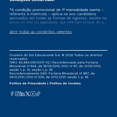
*A condição promocional de 1ª mensalidade isenta –
referente à matrícula – aplica-se aos candidatos
aprovados em todas as formas de ingresso, exceto na
prova on-line ou agendada, que ofertam bolsas de até
50% de desconto, ambos ingressantes no semestre
vigente, que ainda não tenham efetivado e/ou não
abrir todas as condições vigentes
tenham cancelado ou trancado sua matrícula em uma
das Instituições da Cruzeiro do Sul Educacional, no
período de um ano. Tais condições não se aplicam
aos cursos de Medicina, e também para matriculados
via FIES, Prouni e outros programas governamentais, e
Cruzeiro do Sul Educacional S.A. © 2026 Todos os direitos
não se acumula com nenhuma outra campanha
reservados.
ofertada pela Instituição.
CNPJ: 62.984.091/0001-02 | Recredenciado pela Portaria
Ministerial nº 644, de 18/05/2012, DOU nº 97, de 21/05/2012,
seção 1, p. 13, seção 1, p. 55
Recredenciamento EAD: Portaria Ministerial nº 987, de
06.12.2021, DOU nº 229, de 07.12.2021, seção 1, p. 45
Política de Privacidade
Política de Cookies