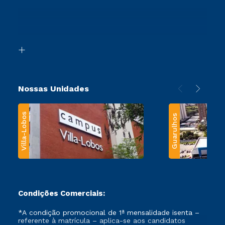
Sou Ex-Aluno
Ingresso via Enem
Canais de Atendimento
Retorne ao Curso
Acessibilidade
Segunda Graduação
Biblioteca
Transferência
Nossas Unidades
Villa-Lobos
Guarulhos
Condições Comerciais:
*A condição promocional de 1ª mensalidade isenta –
referente à matrícula – aplica-se aos candidatos